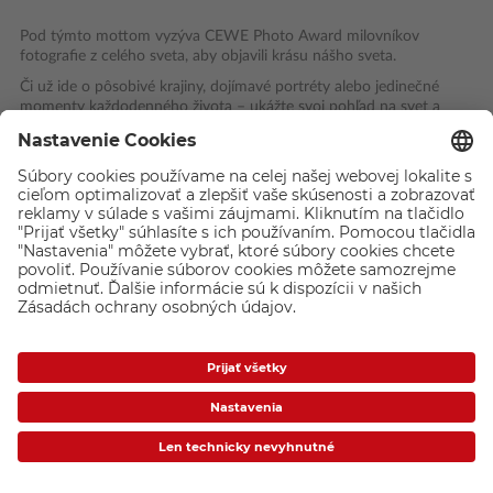
Pod týmto mottom vyzýva CEWE Photo Award milovníkov
fotografie z celého sveta, aby objavili krásu nášho sveta.
Či už ide o pôsobivé krajiny, dojímavé portréty alebo jedinečné
momenty každodenného života – ukážte svoj pohľad na svet a
prihláste svoje najlepšie fotografie.
V desiatich rozmanitých kategóriách a v kategórii Young Talent
Award pre mladé talenty do 25 rokov má každý šancu stať sa
súčasťou najväčšej svetovej fotografickej súťaže a vyhrať ceny v
celkovej hodnote 250 000 eur.
Takto sa môžete zúčastniť: